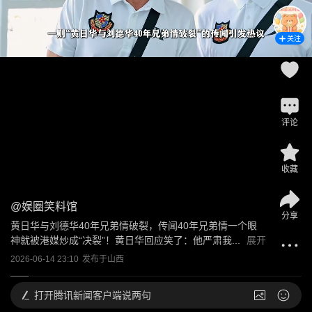
关注
评论
收藏
@
娱圈笑料馆
分享
黄日华与刘德华40年兄弟情破裂，传闻40年兄弟情一个眼
神就被港媒炒成“决裂”！黄日华回应笑了：他严肃我...
展开
2026-06-14 23:10
发布于
山西
打开
腾讯新闻客户端说两句