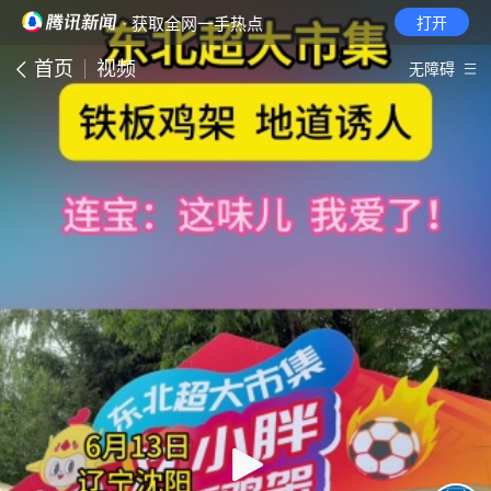
· 获取全网一手热点
打开
首页
视频
无障碍