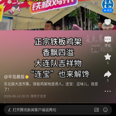
关注
2
评论
1
@
半岛晨报
1
东北超大连市集，铁板鸡架地道诱人，连宝：这味儿，我爱
了！
2026-06-14 20:23
发布于
北京
打开
腾讯新闻客户端说两句