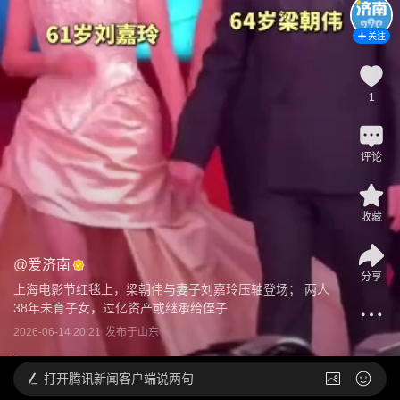
关注
1
评论
收藏
@
爱济南
分享
上海电影节红毯上，梁朝伟与妻子刘嘉玲压轴登场； 两人
38年未育子女，过亿资产或继承给侄子
2026-06-14 20:21
发布于
山东
打开
腾讯新闻客户端说两句