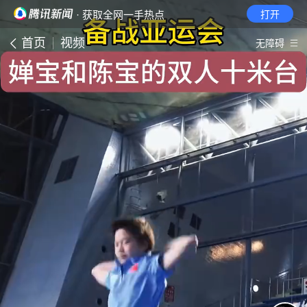
· 获取全网一手热点
打开
首页
视频
无障碍