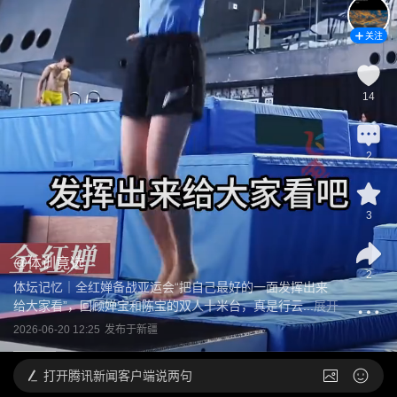
关注
14
2
3
@
体训竟选
2
体坛记忆｜全红婵备战亚运会“把自己最好的一面发挥出来
给大家看”，回顾婵宝和陈宝的双人十米台，真是行云...
展开
2026-06-20 12:25
发布于
新疆
打开
腾讯新闻客户端说两句