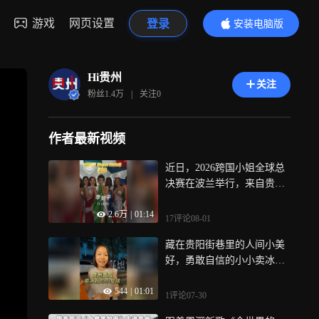
游戏
网页设置
登录
安装电脑版
内容更精彩
Hi贵州
关注
粉丝
1.4万
|
关注
0
作者最新视频
近日，2026跨国小姐全球总
决赛在波兰举行，来自贵州
遵义务川仡佬族苗族自治县
2.6万
|
01:14
的苗族姑娘李刘宇作为中国
17评论
08-01
澳门赛区总冠军参赛，荣获S
藏在贵阳街巷里的人间小美
upra Model（年度超模单项
好，勇敢自信的小小卖冰粉
赛）亚洲区冠军、全球前五
姑娘，一碗清凉，一份童
的好成绩
544
|
01:01
真！简单的欢喜，温柔融化
1评论
07-30
心底