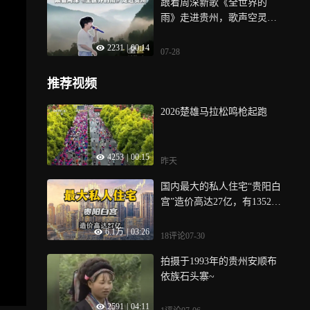
跟着周深新歌《全世界的
雨》走进贵州，歌声空灵旋
律漫过夜空，温柔诉说相遇
2231
|
00:14
的意义，这也是动画电影
07-28
《八仙》主题曲的现场首秀
推荐视频
2026楚雄马拉松鸣枪起跑
4253
|
00:15
昨天
国内最大的私人住宅“贵阳白
宫”造价高达27亿，有1352个
房间
6.1万
|
03:26
18评论
07-30
拍摄于1993年的贵州安顺布
依族石头寨~
2591
|
04:11