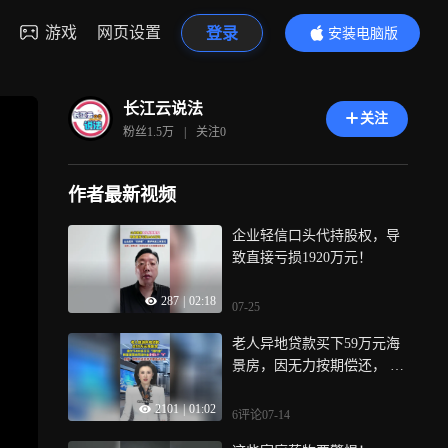
游戏
网页设置
登录
安装电脑版
内容更精彩
长江云说法
关注
粉丝
1.5万
|
关注
0
作者最新视频
企业轻信口头代持股权，导
致直接亏损1920万元！
287
|
02:18
07-25
老人异地贷款买下59万元海
景房，因无力按期偿还， 被
告知“欠下近400万违约金”
2101
|
01:02
6评论
07-14