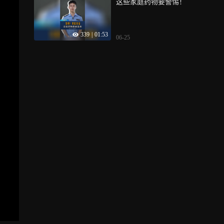
这些家庭药物要警惕！
339
|
01:53
06-25