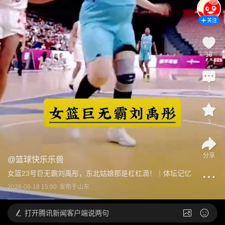
关注
18
1
3
分享
@
篮球快乐乐兽
女篮23号巨无霸刘禹彤，东北姑娘那是杠杠滴！｜体坛记忆
2026-06-18 15:00
发布于
山东
打开
腾讯新闻客户端说两句