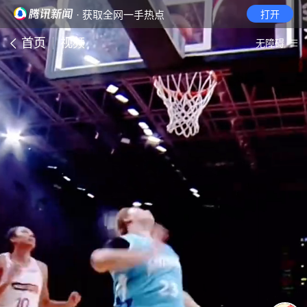
· 获取全网一手热点
打开
首页
视频
无障碍