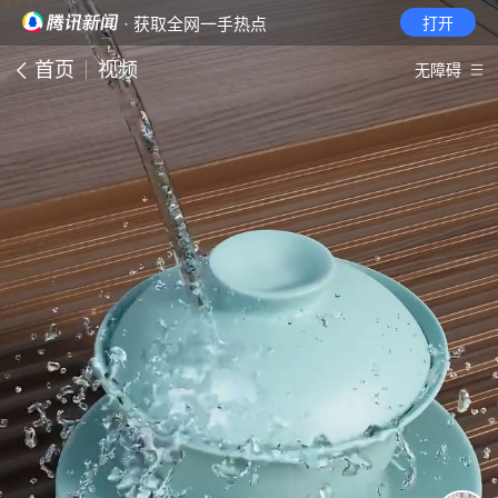
· 获取全网一手热点
打开
首页
视频
无障碍