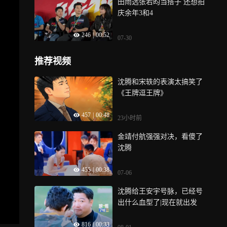
田雨选张若昀当搭子 还想拍
庆余年3和4
246
|
00:52
07-30
推荐视频
沈腾和宋轶的表演太搞笑了
《王牌逗王牌》
457
|
00:48
23小时前
金靖付航强强对决，看傻了
沈腾
455
|
00:38
07-06
沈腾给王安宇号脉，已经号
出什么血型了|现在就出发
816
|
00:33