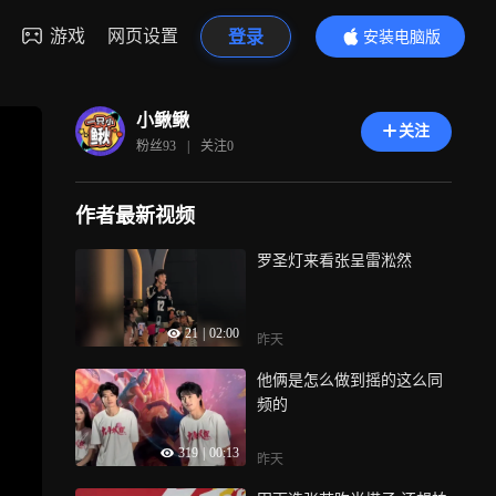
游戏
网页设置
登录
安装电脑版
内容更精彩
小鳅鳅
关注
粉丝
93
|
关注
0
作者最新视频
罗圣灯来看张呈雷淞然
21
|
02:00
昨天
他俩是怎么做到摇的这么同
频的
319
|
00:13
昨天