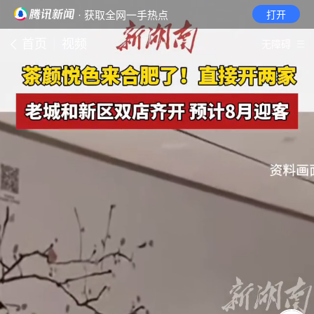
· 获取全网一手热点
打开
首页
视频
无障碍