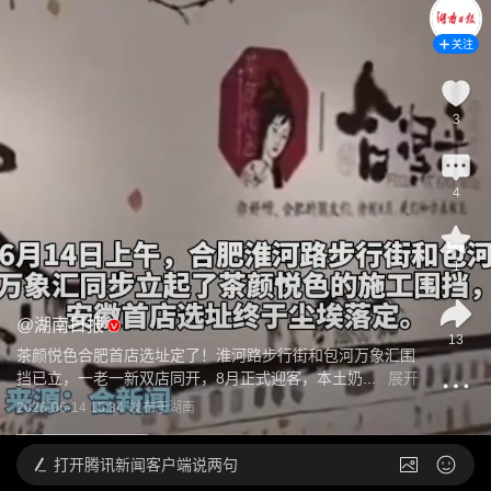
关注
3
4
1
@
湖南日报
13
茶颜悦色合肥首店选址定了！淮河路步行街和包河万象汇围
挡已立，一老一新双店同开，8月正式迎客，本土奶...
展开
2026-06-14 15:34
发布于
湖南
打开
腾讯新闻客户端说两句