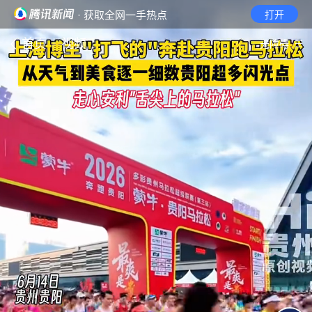
· 获取全网一手热点
打开
首页
视频
无障碍