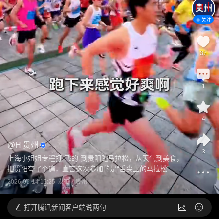
关注
37
1
4
@
Hi贵州
3
上海小姐姐专程打“飞的”到贵阳跑马拉松，从天气到美食，
把贵阳夸了个遍，直言这次参加的是“舌尖上的马拉松”
2026-06-14 15:25
发布于
贵州
打开
腾讯新闻客户端说两句