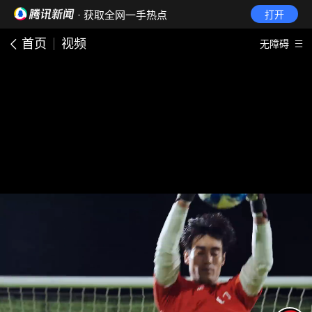
· 获取全网一手热点
打开
首页
视频
无障碍