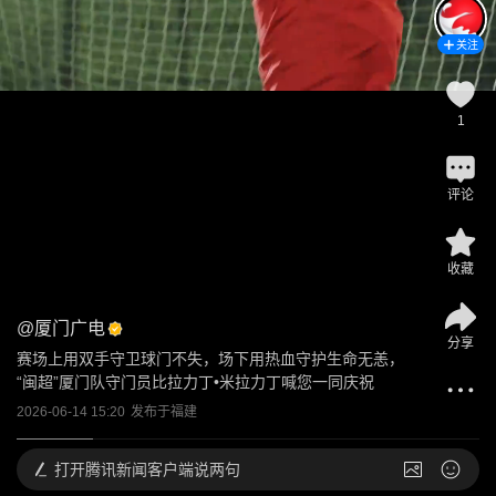
关注
1
评论
收藏
@
厦门广电
分享
赛场上用双手守卫球门不失，场下用热血守护生命无恙，
“闽超”厦门队守门员比拉力丁•米拉力丁喊您一同庆祝
2026-06-14 15:20
发布于
福建
打开
腾讯新闻客户端说两句