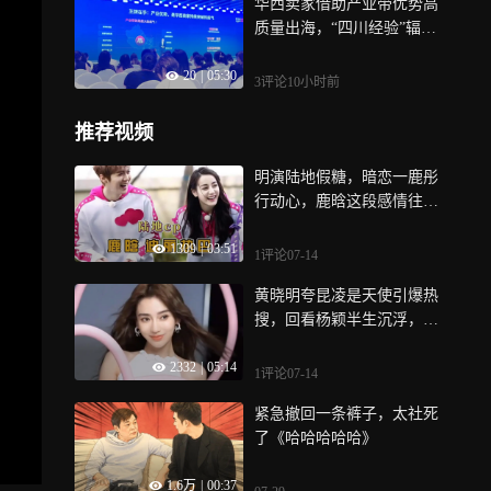
华西卖家借助产业带优势高
质量出海，“四川经验”辐射
西部十省市
20
|
05:30
3评论
10小时前
推荐视频
明演陆地假糖，暗恋一鹿彤
行动心，鹿晗这段感情往事
太过抓马
1309
|
03:51
1评论
07-14
黄晓明夸昆凌是天使引爆热
搜，回看杨颖半生沉浮，早
已不靠别人定义自己
2332
|
05:14
1评论
07-14
紧急撤回一条裤子，太社死
了《哈哈哈哈哈》
1.6万
|
00:37