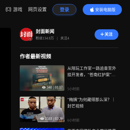
游戏
网页设置
登录
安装电脑版
内容更精彩
封面新闻
关注
粉丝
134.8万
|
关注
4
作者最新视频
从陪玩工作室一路追查至外
挂开发者，“苍南红护案”外
挂犯罪链被连根拔起，外挂
340
|
01:17
开发者获刑四年！
5小时前
“梅姨”为何藏得那么深？｜
封芒视频
2553
|
02:36
6小时前