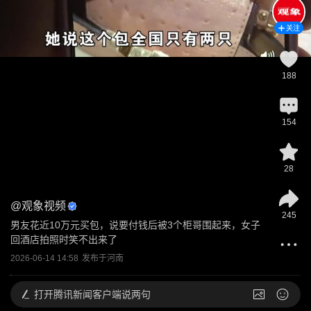
关注
188
154
28
@
观象视频
245
男友花近10万元买包，说要付钱后被3个柜哥围起来，女子
回酒店拍照时笑不出来了
2026-06-14 14:58
发布于
河南
打开
腾讯新闻客户端说两句