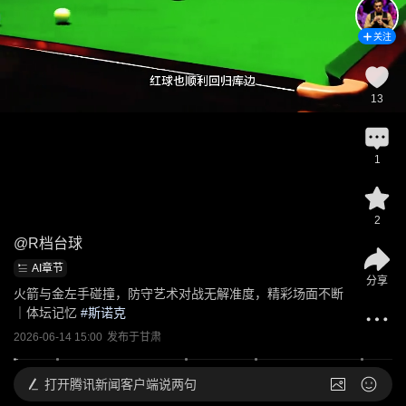
关注
13
1
2
@
R档台球
AI章节
分享
火箭与金左手碰撞，防守艺术对战无解准度，精彩场面不断
｜体坛记忆
 #
斯诺克
2026-06-14 15:00
发布于
甘肃
打开
腾讯新闻客户端说两句