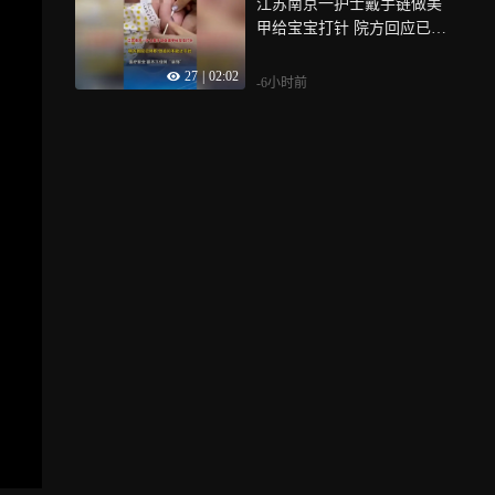
江苏南京一护士戴手链做美
甲给宝宝打针 院方回应已停
职，但追问不能止于此，医
27
|
02:02
疗安全，容不下任何“装
-6小时前
饰”，日常管理和院感督查须
常抓不懈，方能筑牢医疗安
全的防线