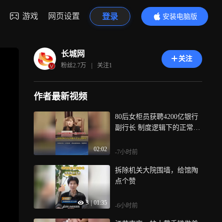
游戏
网页设置
登录
安装电脑版
内容更精彩
长城网
关注
粉丝
2.7万
|
关注
1
作者最新视频
80后女柜员获聘4200亿银行
副行长 制度逻辑下的正常晋
升，不必过度解读，内部培
02:02
养的水到渠成，更有监管核
-7小时前
准的制度把关
拆除机关大院围墙，给馆陶
点个赞
3
|
01:35
-6小时前