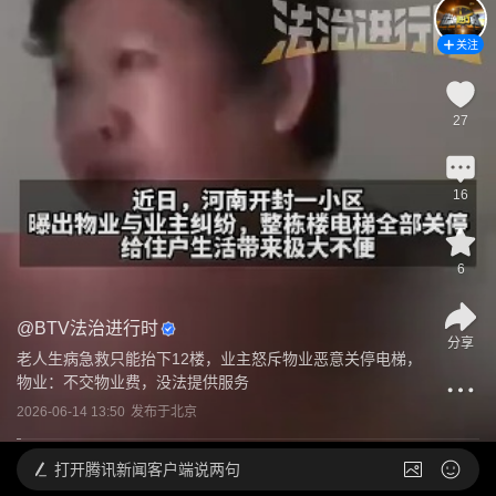
关注
27
16
6
@
BTV法治进行时
分享
老人生病急救只能抬下12楼，业主怒斥物业恶意关停电梯，
物业：不交物业费，没法提供服务
2026-06-14 13:50
发布于
北京
打开
腾讯新闻客户端说两句