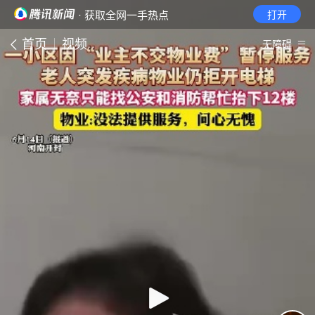
· 获取全网一手热点
打开
首页
视频
无障碍