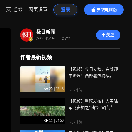
游戏
网页设置
登录
安装电脑版
内容更精彩
极目新闻
关注
粉丝
143.0万
|
关注
2
作者最新视频
【视频】今日立秋，东部迎
来降温！西部暑热持续，仍
需注意防暑防晒（8月7日）
25
|
02:18
-7小时前
【视频】重磅发布！人民陆
军《奋楫之“陆”》宣传片第
二集：破敌阵
11
|
04:56
-7小时前