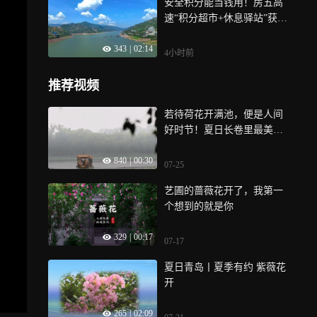
安全积分能当钱用！房五高
速“积分超市+休息驿站”获工
友好评
343
|
02:14
4小时前
推荐视频
若待荷花开满池，便是人间
好时节！夏日长卷里最美的
一笔，就藏在这满池盛放的
840
|
00:30
荷花里…
07-25
艺圃的蔷薇花开了，我第一
个想到的就是你
329
|
00:17
07-17
夏日青岛丨夏季有约 紫薇花
开
265
|
02:09