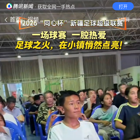
· 获取全网一手热点
打开
首页
视频
无障碍