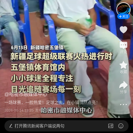
关注
评论
收藏
分享
@
哈密市融媒体中心
一场球赛，一腔热爱！足球之火，在小镇悄然点亮！
2026-06-14 13:35
发布于
新疆
打开
腾讯新闻客户端说两句