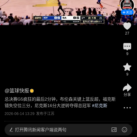
关注
27
9
9
@
篮球快报
分享
总决赛G5疯狂的最后2分钟，布伦森关键上篮反超，福克斯
错失空位三分，尼克斯16分大逆转夺得总冠军
 #
尼克斯
2026-06-14 13:29
发布于
江苏
打开
腾讯新闻客户端说两句