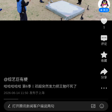
关注
1
评论
收藏
分享
@
综艺巨有梗
哈哈哈哈哈 第6季丨邓超突然发力把王勉吓死了
2026-06-14 11:50
发布于
上海
打开
腾讯新闻客户端说两句