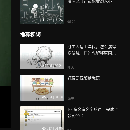
落魄之时，最能看透人心
1777
|
00:24
06-22
推荐视频
打工人请个年假，怎么搞得
像做贼一样？先解释原因，
再保证进度，最后还得看领
2586
|
00:24
导脸色！明明是自己的带薪
昨天
假
好玩爱玩都给我玩
634
|
01:19
前天
100多名有名字的员工完成了
公司99_2
517
|
01:09