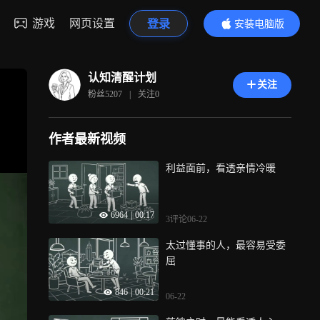
游戏
网页设置
登录
安装电脑版
内容更精彩
认知清醒计划
关注
粉丝
5207
|
关注
0
作者最新视频
利益面前，看透亲情冷暖
6964
|
00:17
3评论
06-22
太过懂事的人，最容易受委
屈
846
|
00:21
06-22