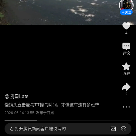
关注
4
评论
收藏
2
@
凯皇Late
慢镜头直击曼岛TT撞鸟瞬间，才懂这车速有多恐怖
2026-06-14 13:55
发布于
甘肃
打开
腾讯新闻客户端说两句