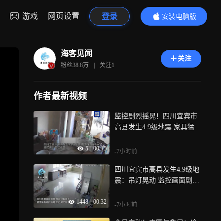
游戏
网页设置
登录
安装电脑版
内容更精彩
海客见闻
关注
粉丝
38.8万
|
关注
1
作者最新视频
监控剧烈摇晃！四川宜宾市
高县发生4.9级地震 家具猛晃
物品纷纷掉地上
5
|
00:15
-7小时前
四川宜宾市高县发生4.9级地
震：吊灯晃动 监控画面剧烈
摇晃 网友说被摇醒
1448
|
00:32
-7小时前