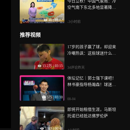
今日立秋！中国气象局：冷
空气南下东北多地显著降温
局地骤降10℃
46
|
01:12
-3小时前
推荐视频
17岁的孩子赢了球，却迎来
冷嘲热讽：这些球迷什么心
态 | 足球老司机
15.2万
|
03:15
34评论
昨天
体坛记忆｜郭士强下课吧！
林书豪指导杨瀚森！球迷：
林疯狂该做男篮主帅
575
|
03:10
08-04
即将开始租借生涯，马斯坦
托诺已经抵达佛罗伦萨
1383
|
00:48