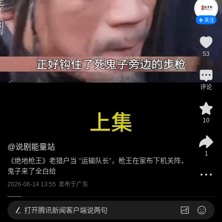
关注
53
评论
10
@
说剧能量站
1
《绝地枪王》老猎户当 “运输队长”，枪王在家布下机关阵，
鬼子来了全白给
2026-06-14 13:55
发布于
广东
打开
腾讯新闻客户端说两句