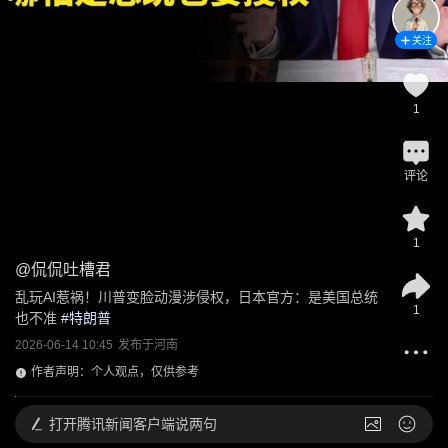
关注
1
评论
1
@
侃侃吐槽君
乱玩AI惹祸！川普变脸动漫涉侵权，日本官方：是美国总统
1
也不准
 #
特朗普
2026-06-14 10:45
发布于
河南
作者声明：个人观点，仅供参考
打开
腾讯新闻客户端说两句