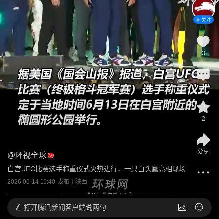
关注
3
1
2
分享
@
环视全球
白宫UFC比赛选手称重仪式火热进行，一只白头鹰亮相现场
2026-06-14 10:40
发布于
陕西
打开
腾讯新闻客户端说两句