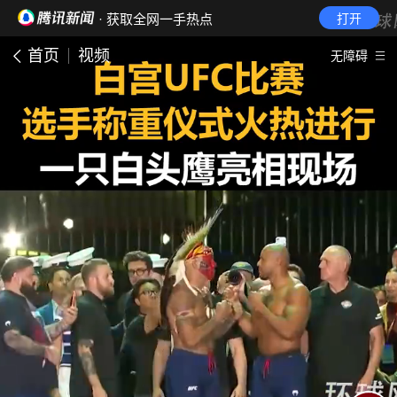
· 获取全网一手热点
打开
首页
视频
无障碍