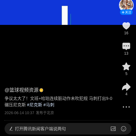
关注
16
13
5
@
篮球视频资源
4
争议太大了！文班+哈珀连续脏动作未吹犯规 马刺打出9-0
碾压尼克斯
 #
尼克斯
 #
马刺
2026-06-14 10:37
发布于
北京
打开
腾讯新闻客户端说两句