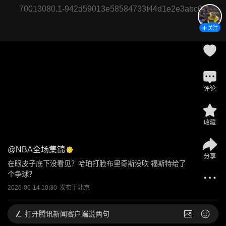
70013080.1-942d59013e58584733f44d1e2e3abc08
关注
评论
收藏
@
NBA全场集锦
分享
在眼皮子底下没看见？哈珀打脸布里奇斯没吹 福斯特给了
个争球？
2026-06-14 10:30
发布于
北京
打开
腾讯新闻客户端说两句