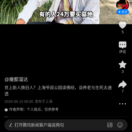
关注
5
评论
3
@
魔都溜达
世上新人换旧人？上海爷叔公园读佛经，谈养老与生死太通
7
透
2026-06-15 06:00
发布于
上海
作者声明：个人观点，仅供参考
打开
腾讯新闻客户端说两句