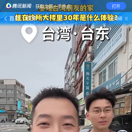
· 获取全网一手热点
打开
首页
视频
无障碍