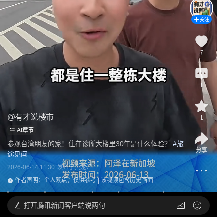
关注
7
1
@
有才说楼市
1
AI章节
参观台湾朋友的家！住在诊所大楼里30年是什么体验？
 #
旅
分享
途见闻
2026-06-14 11:30
发布于
黑龙江
作者声明：个人观点，仅供参考 | 该视频包含历史画面
打开
腾讯新闻客户端说两句