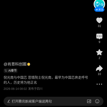
关注
31
9
2
@
肖恩科创圈
AI章节
10
倪光南与中国芯 悲情院士倪光南，最早为中国芯奔走呼号
的人，历史将为他正名
2026-06-14 08:02
发布于
四川
打开
腾讯新闻客户端说两句