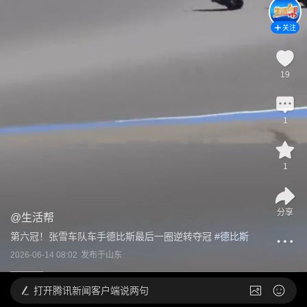
关注
19
1
1
分享
@
生活帮
第六冠！张雪车队车手德比斯最后一圈逆转夺冠
 #
德比斯
2026-06-14 08:02
发布于
山东
打开
腾讯新闻客户端说两句