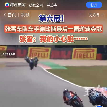
· 获取全网一手热点
打开
首页
视频
无障碍