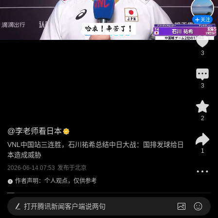
关注
3
3
2
@
李老师看日本
VNL中国站三连胜，石川祐希总结中日大战：国排发球给日
1
本造成威胁
2026-06-14 07:53
发布于
北京
作者声明：个人观点，仅供参考
打开
腾讯新闻客户端说两句