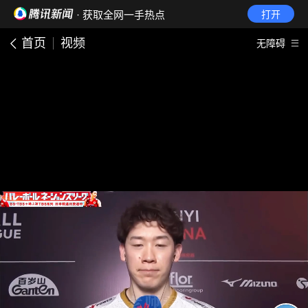
· 获取全网一手热点
打开
首页
视频
无障碍