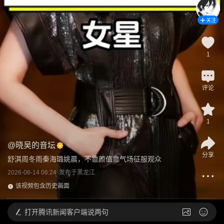
关注
1
评论
1
@
晓吴的音坛
分享
舒淇周冬雨秦海璐姚晨，不靠颜值靠气场征服观众
2026-06-14 06:24
发布于
黑龙江
该视频包含历史画面
打开
腾讯新闻客户端说两句