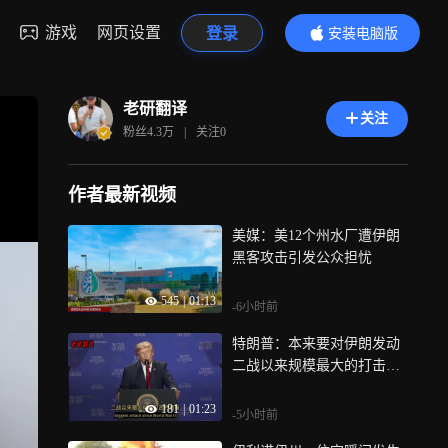
游戏
网页设置
登录
安装电脑版
内容更精彩
老研翻译
关注
粉丝
4.3万
|
关注
0
作者最新视频
美媒：美12个州水厂遭伊朗
黑客攻击引发公众担忧
545
|
01:13
-6小时前
特朗普：本来要对伊朗发动
二战以来规模最大的打击，
他们听到风声马上打电话说
181
|
01:23
请别这样
-5小时前