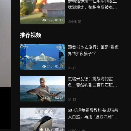
伊利诺伊州一住宅瞬间发生
猛烈爆炸，整栋房屋被夷为
平地！
172
|
01:17
-5小时前
推荐视频
跟着书本去旅行：谁是“鲨鱼
界”的“夜猫子”？
145
|
01:33
06-17
杰瑞米瓦德：挑战海钓鲨
鱼，竟然钓到三百斤石斑
鱼！
342
|
04:46
05-13
60 岁虎鲸祖母教科书式猎杀
大白鲨，再用 “波浪冲刷” 围
猎海豹 | 纪录片
1.6万
|
08:33