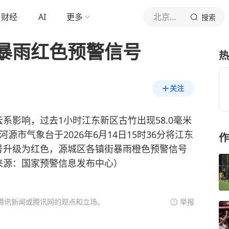
财经
AI
更多
北京青年报官网
搜索
暴雨红色预警信号
热
关注
系影响，过去1小时江东新区古竹出现58.0毫米
市气象台于2026年6月14日15时36分将江东
作
号升级为红色，源城区各镇街暴雨橙色预警信号
来源：国家预警信息发布中心）
腾讯新闻或腾讯网的观点和立场。
举报