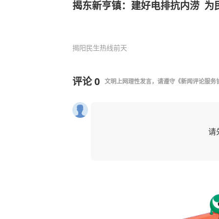
揭东新亨镇：建好电排抗内涝 为
揭阳民生热线
前天
评论
0
文明上网理性发言，请遵守
《新闻评论服务
请