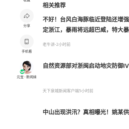
收藏
相关推荐
不好！台风白海豚临近登陆还增强
分享
定浙江，暴雨将远超巴威，特大暴
2天
老牛讲
-2小时前
手机看
自然资源部对浙闽启动地灾防御Ⅳ
元宝 · 新闻妹
天下泉城新闻客户端
5小时前
中山出现洪汛？真相曝光！姚某供