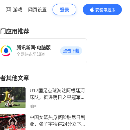
游戏
网页设置
登录
安装电脑版
内容更精彩
门应用推荐
腾讯新闻·电脑版
点击下载
全网热点早知道
者其他文章
U17国足点球淘汰阿根廷河
床队，挺进明日之星冠军杯
决赛
刚刚
中国女篮热身赛险胜尼日利
亚，张子宇独得24分立下头