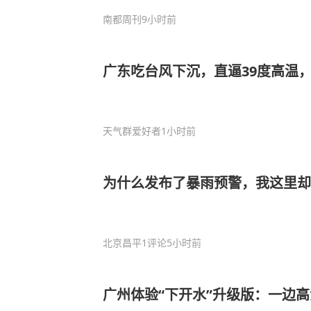
南都周刊
9小时前
广东吃台风下沉，直逼39度高温，
天气群爱好者
1小时前
为什么发布了暴雨预警，我这里却
北京昌平
1评论
5小时前
广州体验“下开水”升级版：一边