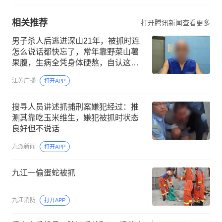
相关推荐
打开腾讯新闻查看更多
男子杀人后逃进深山21年，被抓时连
怎么说话都快忘了，常年靠野菜山薯
果腹，生病全凭身体硬熬，自认这些
年“活得不像个人”
江苏广播
打开APP
搜寻人员讲述抓捕刑案嫌犯经过：推
测其靠吃玉米维生，嫌犯被抓时状态
良好但不说话
九派新闻
打开APP
九江一偷蛋蛇被抓
九江消防
打开APP