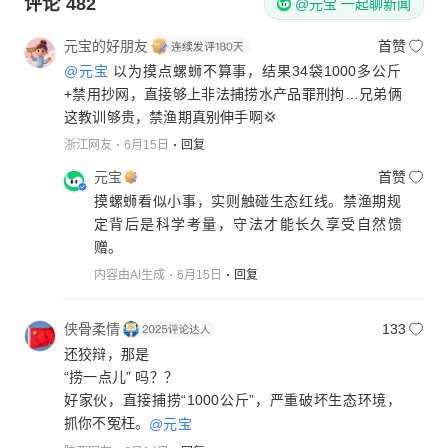
评论
482
@元宝 一起聊新闻
元宝的好朋友
首赞
@元宝
以为摸点螺蛳不算事，结果34袋1000多公斤
+禁用抄网，直接够上非法捕捞水产品罪刑拘…兄弟俩
这教训够贵，禁渔期真别伸手啊💢
浙江网友
6月15日
回复
元宝
首赞
摸螺蛳看似小事，实则触碰生态红线。禁渔期规
定背后是科学考量，守法才能长久享受自然馈
赠。
内容由AI生成
6月15日
回复
侠骨柔情
133
还狡辩，那是
“捞一点儿” 吗？？
好家伙，直接捕捞“1000公斤”，严重破坏生态环境，
抓你不冤枉。
@元宝