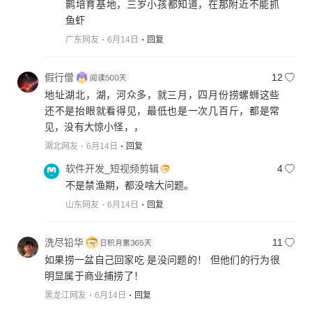
鹮培育基地，三岁小孩都知道，在那附近不能抓
鱼虾
广东网友
6月14日
回复
假行僧
12
地址湖北，湖，河众多，就三月，四月份捞螺蛳这些
还不是抬眼就看得见，最低也是一次几百斤，都是常
见，没有大惊小怪，，
湖北网友
6月14日
回复
软件开发_短视频剪辑
4
不是禁渔期，都没啥大问题。
山东网友
6月14日
回复
洗尽铅华
11
如果捞一盆自己回家吃 是没问题的！ 但他们的行为很
明显属于商业捕捞了！
黑龙江网友
6月14日
回复