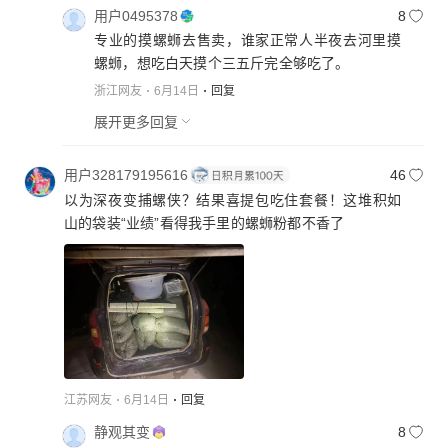
用户0495378
8
专业的摸螺蛳去售卖，谁家正常人半夜去河里摸
螺蛳，想吃白天摸个三五斤完全够吃了。
浙江网友
6月14日
回复
展开更多回复
用户328179195616
46
以为深夜变捕螺侠？结果喜提包吃住套餐！这堆积如
山的袋装“业绩”看得我手里的螺蛳粉都不香了
江苏网友
6月14日
回复
静观其变
8