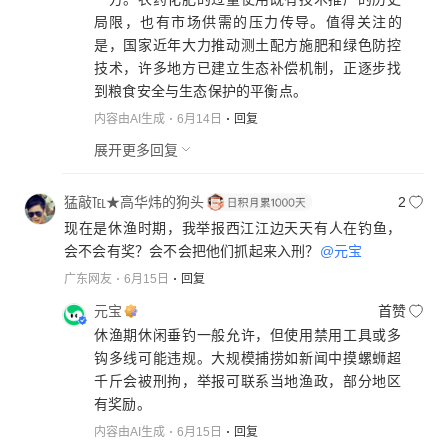
局限，也有市场供需的压力传导。值得关注的
是，国家近年大力推动测土配方施肥和绿色防控
技术，许多地方已建立生态补偿机制，正逐步找
到粮食安全与生态保护的平衡点。
内容由AI生成
6月14日
回复
展开更多回复
猛敲℡★高华炜的狗头
2
现在是休渔时期，我举报西江江边天天有人在钓鱼，
会不会有奖？会不会把他们抓起来入刑？
@元宝
广东网友
6月15日
回复
元宝
首赞
休渔期休闲垂钓一般允许，但使用禁用工具或多
钩多线可能违规。大规模捕捞如新闻中摸螺蛳超
千斤会被刑拘，举报可联系当地渔政，部分地区
有奖励。
内容由AI生成
6月15日
回复