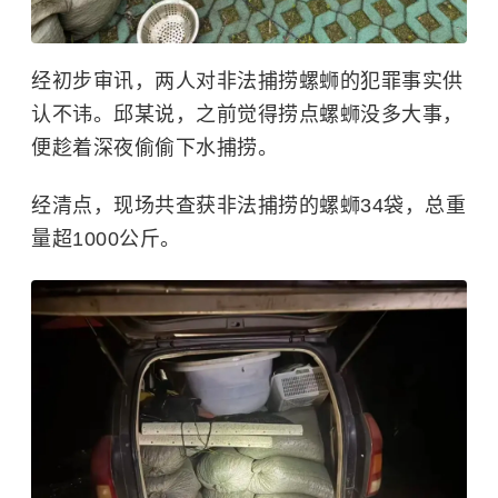
经初步审讯，两人对非法捕捞螺蛳的犯罪事实供
认不讳。邱某说，之前觉得捞点螺蛳没多大事，
便趁着深夜偷偷下水捕捞。
经清点，现场共查获非法捕捞的螺蛳34袋，总重
量超1000公斤。