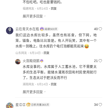
不包吃吧。吃也是要钱的。
福建网友
6月14日
回复
展开更多回复
云在青天水在瓶
40
我们这边水库比较多，虽然也有巡查，但下网，地
笼，锚鱼，电鱼比比皆是。有人开玩笑，其中有一个
水库一到晚上，往水库扔个电灯泡都能亮起来
山东网友
6月14日
回复
火宫殿烧鹅
21
水库没事的，水库属于人工蓄水池，它不需要太
多的生态平衡，能储水灌溉农田和村民使用就行
了，生态太过于肥沃反而不行
湖南网友
6月14日
回复
展开更多回复
星👏👏
34