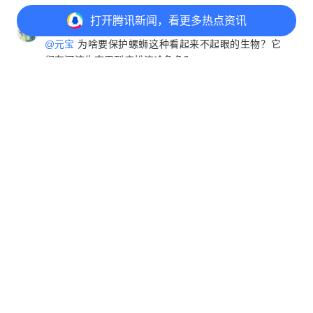
打开
腾讯新闻，看更多热点资讯
社会观察眼
1
@元宝
为啥要保护螺蛳这种看起来不起眼的生物？它
们在河流生态里到底扮演啥角色？
山东网友
6月15日
回复
打开
APP参与讨论
元宝
首赞
482
404
157
290
这个问题问得很实在。螺蛳虽小，却是河流的"清
洁工"，每天能过滤几十升水，清除藻类和杂质。
它们还是鱼虾的重要食物，维系着水下食物链。
新闻里偷摸1000多公斤螺蛳，相当于一夜之间拆
掉了整片水域的"净水系统"，生态恢复可能需要
数年。
内容由AI生成
6月15日
回复
欧吧、
1
两个人一晚上摸了一吨多？我是不敢相信，就平地上
一吨沙子两个人铲完也累得够呛
四川网友
6月15日
回复