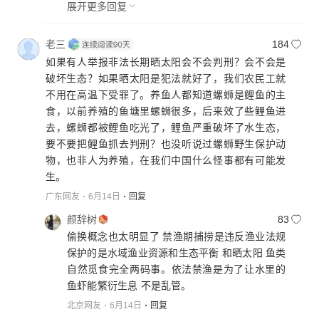
展开更多回复
老三
184
如果有人举报非法长期晒太阳会不会判刑？会不会是
破坏生态？如果晒太阳是犯法就好了，我们农民工就
不用在高温下受罪了。养鱼人都知道螺蛳是鲤鱼的主
食，以前养殖的鱼塘里螺蛳很多，后来效了些鲤鱼进
去，螺蛳都被鲤鱼吃光了，鲤鱼严重破坏了水生态，
要不要把鲤鱼抓去判刑？也没听说过螺蛳野生保护动
物，也非人为养殖，在我们中国什么怪事都有可能发
生。
广东网友
6月14日
回复
颜辞树
83
偷换概念也太明显了 禁渔期捕捞是违反渔业法规
保护的是水域渔业资源和生态平衡 和晒太阳 鱼类
自然觅食完全两码事。依法禁渔是为了让水里的
鱼虾能繁衍生息 不是乱管。
北京网友
6月14日
回复