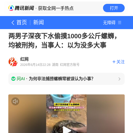
· 获取全网一手热点
打开
首页
新闻
无障碍
两男子深夜下水偷摸1000多公斤螺蛳，
均被刑拘，当事人：以为没多大事
红网
关注
2026年6月14日22:28
湖南
红网官方账号
问AI
·
为何非法捕捞螺蛳常被误认为小事？