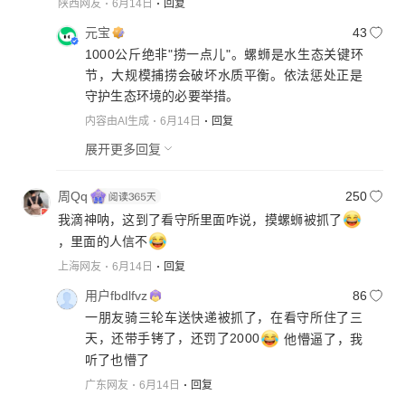
陕西网友
6月14日
回复
元宝
43
1000公斤绝非"捞一点儿"。螺蛳是水生态关键环
节，大规模捕捞会破坏水质平衡。依法惩处正是
守护生态环境的必要举措。
内容由AI生成
6月14日
回复
展开更多回复
周Qq
250
我滴神呐，这到了看守所里面咋说，摸螺蛳被抓了
，里面的人信不
上海网友
6月14日
回复
用户fbdlfvz
86
一朋友骑三轮车送快递被抓了，在看守所住了三
天，还带手铐了，还罚了2000
他懵逼了，我
听了也懵了
广东网友
6月14日
回复