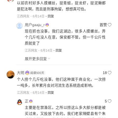
以前农村好多人摸螺丝，捉青蛙，捉龙虾，捉泥鳅都
是犯法啊，而且是刑事拘留，想想真可怕。
江西网友
6月14日
回复
用户gaaju_r
首赞
现在抓也没事，我们这湖边，很多人摸螺丝，弄
个几斤吃没人在意，保安都不管。但一千公斤性
质就变了
江苏网友
6月14日
回复
展开更多回复
大明
18
个人捞个几斤吃没事，他们这种属于商业化，一次捞
一吨多，长年累月会对河流生态系统造成影响。
江苏网友
6月14日
回复
正
5
主要是在禁渔区。之所以捞这么多大部分都是被
买过来，又投放下去的。我们老家隔壁县有个朱