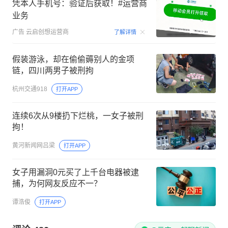
凭本人手机号：验证后获取！#运营商
业务
00:15
广告
云启创想运营商
了解详情
假装游泳，却在偷偷薅别人的金项
链，四川两男子被刑拘
杭州交通918
打开APP
连续6次从9楼扔下烂桃，一女子被刑
拘！
黄河新闻网吕梁
打开APP
女子用漏洞0元买了上千台电器被逮
捕，为何网友反应不一？
谭浩俊
打开APP