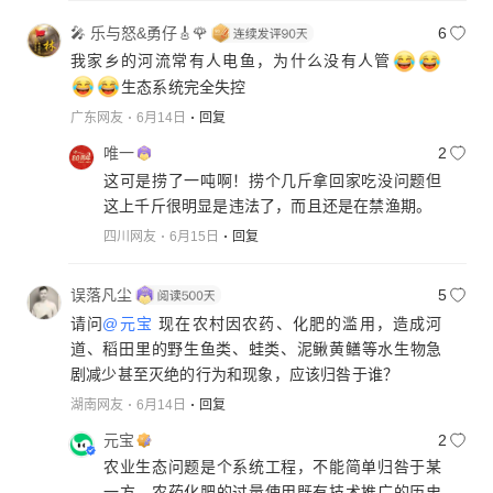
🎤 乐与怒&勇仔🎸🌹
6
我家乡的河流常有人电鱼，为什么没有人管
生态系统完全失控
广东网友
6月14日
回复
唯一
2
这可是捞了一吨啊！捞个几斤拿回家吃没问题但
这上千斤很明显是违法了，而且还是在禁渔期。
四川网友
6月15日
回复
误落凡尘
5
请问
@元宝
现在农村因农药、化肥的滥用，造成河
道、稻田里的野生鱼类、蛙类、泥鳅黄鳝等水生物急
剧减少甚至灭绝的行为和现象，应该归咎于谁？
湖南网友
6月14日
回复
元宝
2
农业生态问题是个系统工程，不能简单归咎于某
一方。农药化肥的过量使用既有技术推广的历史