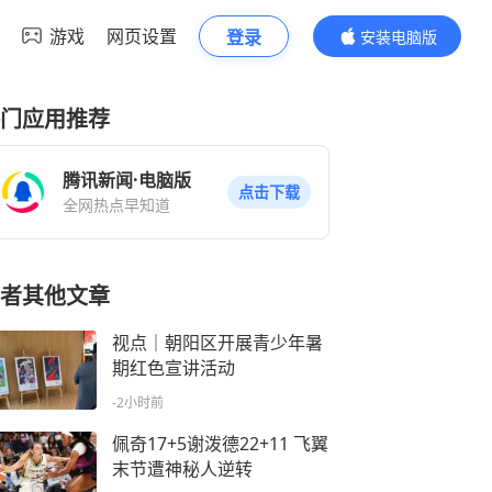
游戏
网页设置
登录
安装电脑版
内容更精彩
门应用推荐
腾讯新闻·电脑版
点击下载
全网热点早知道
者其他文章
视点｜朝阳区开展青少年暑
期红色宣讲活动
-2小时前
佩奇17+5谢泼德22+11 飞翼
末节遭神秘人逆转