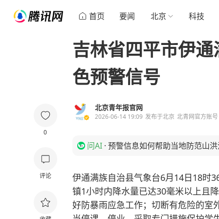
首页
要闻
北京
科技
吉林省四平市伊通
色预警信号
北京青年报官网
2026-06-14 19:09
发布于
北京
北青网官方账号
0
问AI
·
预警信息如何帮助当地防范山洪
评论
伊通满族自治县气象台6月14日18时
镇1小时内降水量已达30毫米以上且
好防暴雨应急工作；切断有危险的室
当停课、停业，采取专门措施保护学