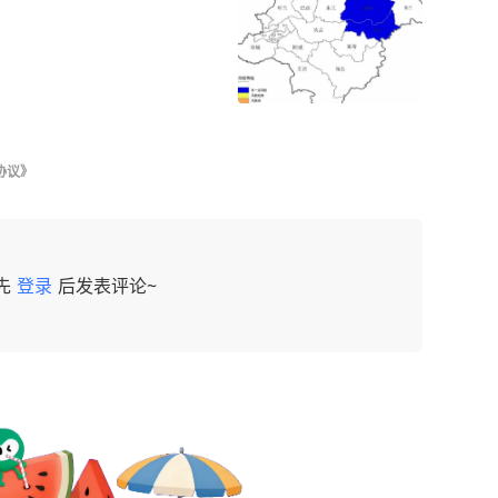
协议》
先
登录
后发表评论~