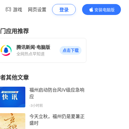
游戏
网页设置
登录
安装电脑版
内容更精彩
门应用推荐
腾讯新闻·电脑版
点击下载
全网热点早知道
者其他文章
福州启动防台风Ⅳ级应急响
应
-3小时前
今天立秋，福州仍是夏暑正
盛时