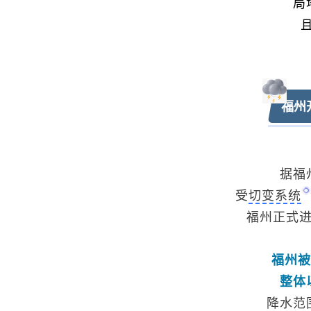
局
福州
据福
受
切变系统
福州正式
福州被
整体
降水范