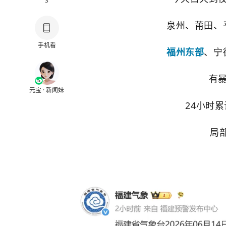
3
泉州、莆田、
手机看
福州东部
、宁
有
元宝 · 新闻妹
24小时累
局