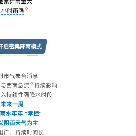
地累计雨量大
且
小时雨强
开启密集降雨模式
州市气象台消息
与
西南急流
持续影响
进入持续性强降水时段
未来一周
雨水牢牢 “掌控”
以阴雨天气为主
围广、持续时间长