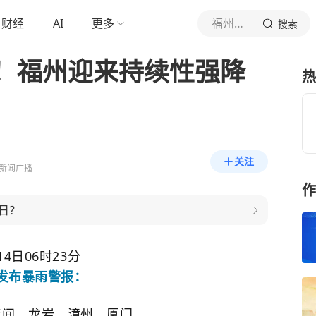
财经
AI
更多
福州新闻广播
搜索
！福州迎来持续性强降
热
关注
新闻广播
作
日？
14日06时23分
发布暴雨警报：
夜间，龙岩、漳州、厦门