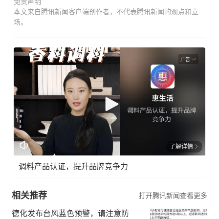
免责声明
本文来自腾讯新闻客户端创作者，不代表腾讯新闻的观点和立
场。
广告
了解详情
调料产品认证，提升品牌竞争力
相关推荐
打开腾讯新闻查看更多
德化发布台风蓝色预警，请注意防