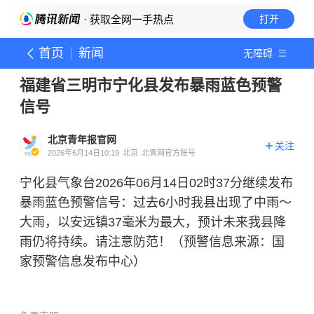
· 获取全网一手热点
打开
首页
新闻
无障碍
福建省三明市宁化县发布暴雨蓝色预警
信号
北京青年报官网
关注
2026年6月14日10:19
北京
北青网官方账号
宁化县气象台2026年06月14日02时37分继续发布
暴雨蓝色预警信号：过去6小时我县出现了中雨～
大雨，以安远镇37毫米为最大，预计未来我县降
雨仍将持续。请注意防范！（预警信息来源：国
家预警信息发布中心）