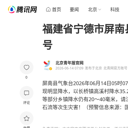
首页
要闻
北京
科技
福建省宁德市屏南
号
北京青年报官网
2026-06-14 07:09
发布于
北京
北青网官方账号
0
屏南县气象台2026年06月14日05
现明显降水，以长桥镇高溪村降水35
等部分乡镇降水仍有20～40毫米，
评论
石流等次生灾害！（预警信息来源：