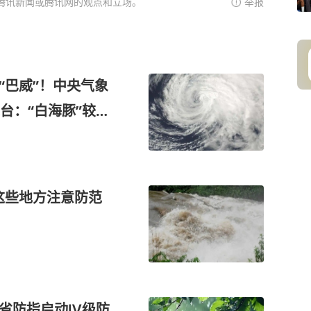
腾讯新闻或腾讯网的观点和立场。
举报
“巴威”！中央气象
台：“白海豚”较大
这些地方注意防范
！省防指启动Ⅳ级防