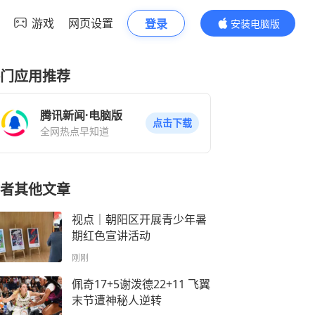
游戏
网页设置
登录
安装电脑版
内容更精彩
门应用推荐
腾讯新闻·电脑版
点击下载
全网热点早知道
者其他文章
视点｜朝阳区开展青少年暑
期红色宣讲活动
刚刚
佩奇17+5谢泼德22+11 飞翼
末节遭神秘人逆转