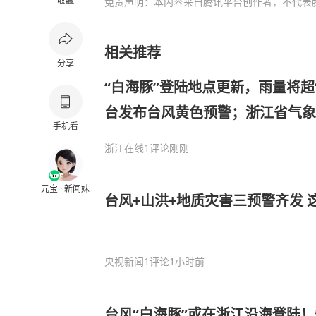
收藏
免责声明：本内容来自腾讯平台创作者，不代表
相关推荐
分享
“白海豚”登陆地点更新，雨量将超
台发布台风黄色预警；浙江省气象
手机看
可能正面登陆，风雨影响时间长
浙江在线
1评论
刚刚
元宝 · 新闻妹
台风+山洪+地质灾害三预警齐发 
央视新闻
1评论
1小时前
台风“白海豚”或在浙江沿海登陆