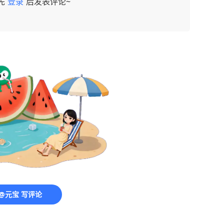
先
登录
后发表评论~
@元宝 写评论