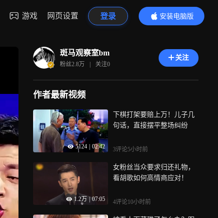
游戏
网页设置
登录
安装电脑版
内容更精彩
斑马观察室bm
关注
粉丝
2.8万
|
关注
0
作者最新视频
下棋打架要赔上万！儿子几
句话，直接摆平整场纠纷
5124
|
02:42
3评论
5小时前
女粉丝当众要求归还礼物，
看胡歌如何高情商应对！
1.2万
|
07:05
4评论
10小时前