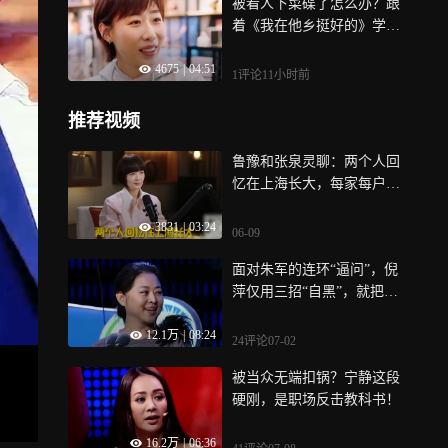
被看人下菜碟了怎么办？跟
着《我在他乡挺好的》学习
百亿女总裁如何体面反杀！
4675
|
04:51
1评论
11小时前
推荐视频
鲁豫和张泉灵聊：两个人回
忆在上海长大，每家每户都
有小水表！
3831
|
03:24
06-09
面对朱军的连环“逼问”，倪
萍仅用三招“自黑”，就把危
机变为了高光时刻！
12.1万
|
08:24
24评论
07-02
被当众无端扣锅？宁静这段
硬刚，是职场反击教科书！
16.2万
|
06:36