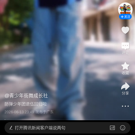
关注
评论
收藏
分享
@
青少年街舞成长社
防弹少年团退伍回归啦
2026-06-13 23:49
发布于
广东
打开
腾讯新闻客户端说两句