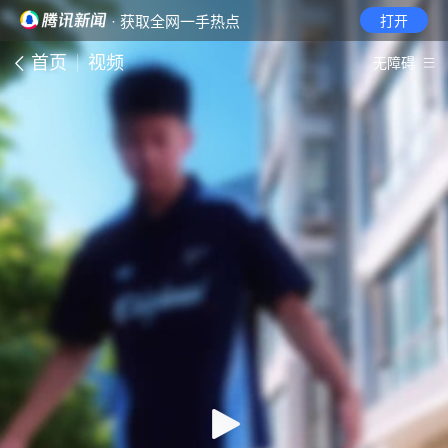
· 获取全网一手热点
打开
首页
视频
无障碍