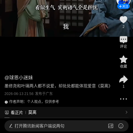
关注
2
评论
收藏
@
球恩小迷妹
墨修尧和叶璃两人都不说爱，却处处都能体现爱意《莫离》
1
2026-06-13 21:56
发布于
广东
作者声明：个人观点，仅供参考
莫离
看正片
打开
腾讯新闻客户端说两句