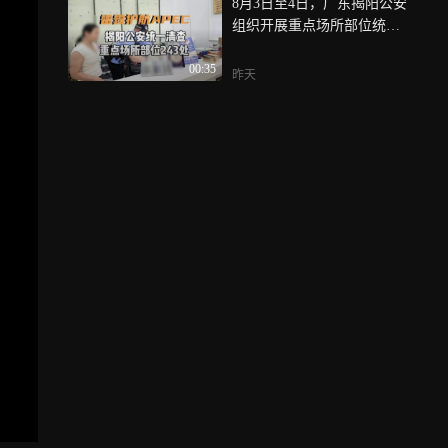
8月3日至4日，广东揭阳公安
组织开展重点场所部位统一
清查整治行动，共出动警力
00:35
近2000人次，清查重点场所
昨天
部位243处，盘查人员2000多
名