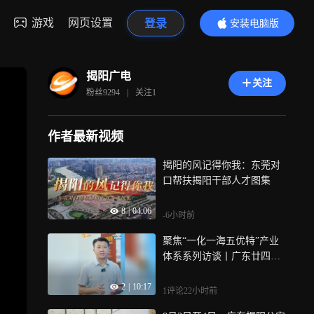
游戏
网页设置
登录
安装电脑版
内容更精彩
揭阳广电
关注
粉丝
9294
|
关注
1
作者最新视频
揭阳的风记得你我：东莞对
口帮扶揭阳干部人才图集
8
|
04:06
-6小时前
聚焦“一化一海五优特”产业
体系系列访谈丨广东廿四
味：百年草本守正创新 一杯
2
|
10:17
凉茶跨越四海
1评论
22小时前