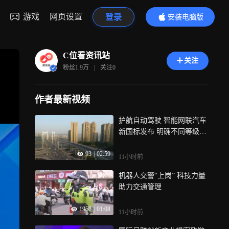
游戏
网页设置
登录
安装电脑版
内容更精彩
C位看资讯站
关注
粉丝
1.9万
|
关注
0
作者最新视频
护航自动驾驶 智能网联汽车
新国标发布 明确不同等级安
全要求
93
|
02:59
11小时前
机器人交警“上岗” 科技力量
助力交通管理
1958
|
01:08
11小时前