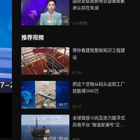
国际足联就新商业提案致歉
承认存在失误
95
|
01:28
11小时前
推荐视频
带你看建筑那些知识工程建
设
1428
|
01:04
07-26
把这个货物从码头运到工厂
就能得5000万
2062
|
00:57
05-22
全球首座16兆瓦张力腿浮式
风电平台“海油安澜号”正式
并网发电
4508
|
00:44