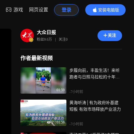
游戏
网页设置
登录
安装电脑版
内容更精彩
大众日报
关注
粉丝
9.6万
|
关注
0
作者最新视频
步履向前，丰盈生活！来听
跑者与日照马拉松的十年故
事
01:59
-7小时前
黄海听涛│有为政府补基建
短板 有效市场释放产业活力
2
|
01:58
-7小时前