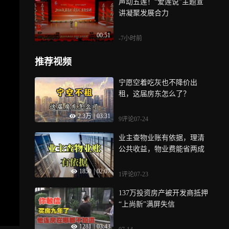
声动五莲！“爱莲说”主题宣
讲凝聚发展合力
00:51
-7小时前
推荐视频
宁愿空着吃灰也不降价出
租，这届房东怎么了？
2.3万
|
03:31
9评论
07-24
业主查物业账有依据，理清
公共收益，物业费能省两成
1850
|
02:07
1评论
07-23
137万投资房产被开发商抵押
“上尚新”满屏失信
1281
|
03:43