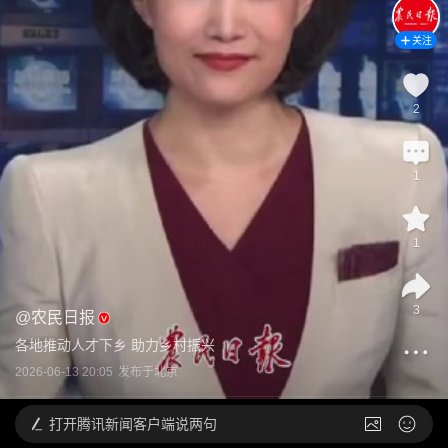
关注
2
1
1
3
@
农民日报
各地推动人才下乡 助力乡村振兴
2026-06-13 20:05
发布于
北京
打开
腾讯新闻客户端说两句