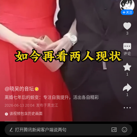
关注
3
评论
1
@
晓吴的音坛
1
离婚七年后的蜕变：专注自我提升，活出各自精彩
2026-06-13 20:04
发布于
黑龙江
该视频包含历史画面
打开
腾讯新闻客户端说两句